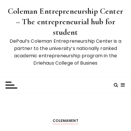
S
Coleman Entrepreneurship Center
k
i
– The entrepreneurial hub for
p
student
t
o
DePaul’s Coleman Entrepreneurship Center is a
c
partner to the university’s nationally ranked
o
academic entrepreneurship program in the
n
Driehaus College of Busines
t
e
n
t
COLEMANENT